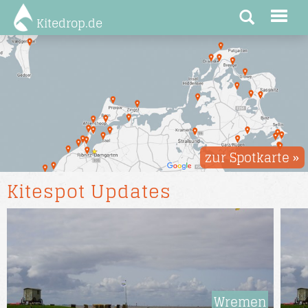
Kitedrop.de
zur Spotkarte »
Kitespot Updates
Wremen