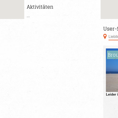
Aktivitäten
...
User-
Liebl
Bro