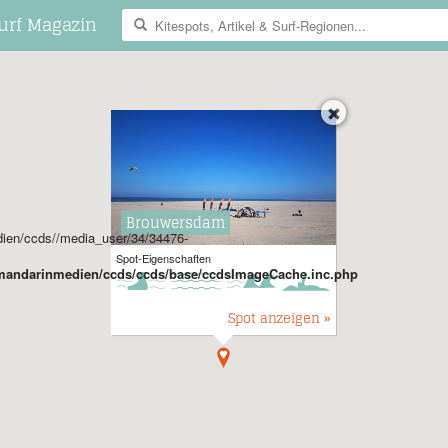
urf Magazin
Brouwersdam
dien/ccds//media_user/34/34476-
Spot-Eigenschaften
r/mandarinmedien/ccds/ccds/base/ccdsImageCache.inc.php
Spot anzeigen »