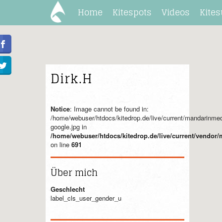
Home
Kitespots
Videos
Kites
Dirk.H
Notice
: Image cannot be found in:
/home/webuser/htdocs/kitedrop.de/live/current/mandarinme
google.jpg in
/home/webuser/htdocs/kitedrop.de/live/current/vendo
on line
691
Über mich
Geschlecht
label_cls_user_gender_u