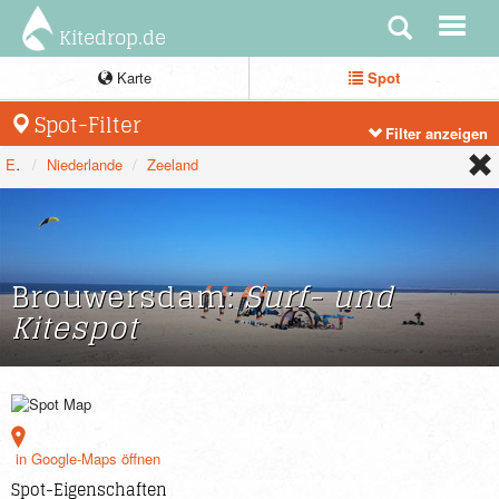
Kitedrop.de
Karte
Spot
Spot-Filter
Filter anzeigen
Europa
Niederlande
Zeeland
Brouwersdam:
Surf- und
Kitespot
in Google-Maps öffnen
Spot-Eigenschaften