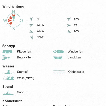
Windrichtung
N
SW
WSW
W
WNW
NW
NNW
Spottyp
Kitesurfen
Windsurfen
Buggykiten
Landkiten
Wasser
Stehtief
Kabbelwelle
Welle(mittel)
Strand
Sand
Könnerstufe