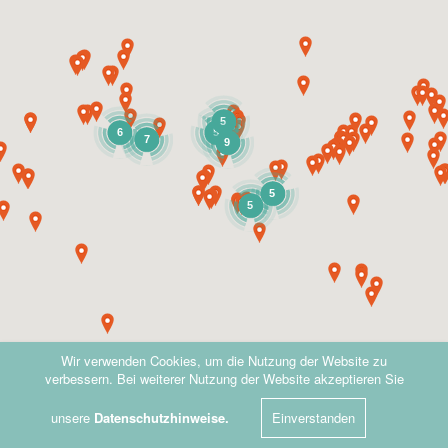
5
5
6
7
9
5
5
Wir verwenden Cookies, um die Nutzung der Website zu
verbessern. Bei weiterer Nutzung der Website akzeptieren Sie
unsere
Datenschutzhinweise.
Einverstanden