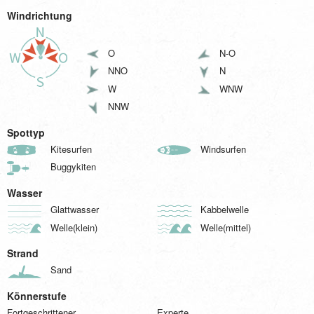
Windrichtung
O
N-O
NNO
N
W
WNW
NNW
Spottyp
Kitesurfen
Windsurfen
Buggykiten
Wasser
Glattwasser
Kabbelwelle
Welle(klein)
Welle(mittel)
Strand
Sand
Könnerstufe
Fortgeschrittener
Experte