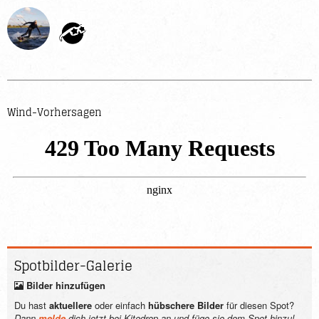
Wind-Vorhersagen
Spotbilder-
Galerie
Bilder hinzufügen
Du hast
aktuellere
oder einfach
hübschere Bilder
für diesen Spot?
Dann
melde
dich jetzt bei Kitedrop an und füge sie dem Spot hinzu!