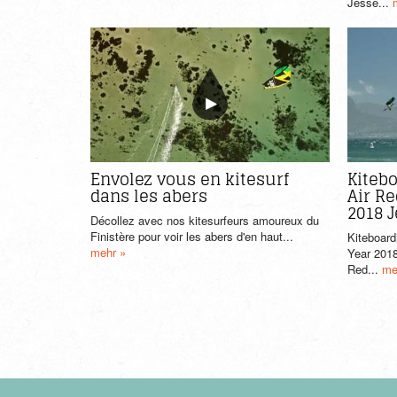
Jesse...
Envolez vous en kitesurf
Kitebo
dans les abers
Air Re
2018 
Décollez avec nos kitesurfeurs amoureux du
Finistère pour voir les abers d'en haut...
Kiteboard
mehr »
Year 201
Red...
me