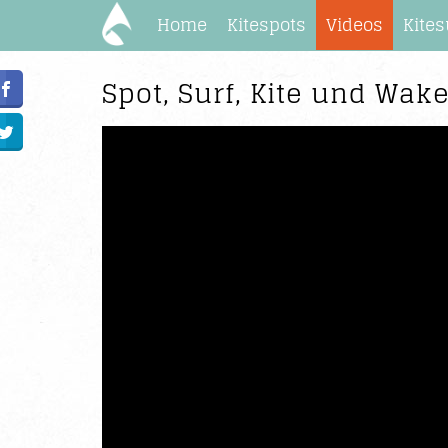
Home
Kitespots
Videos
Kites
Spot, Surf, Kite und Wak