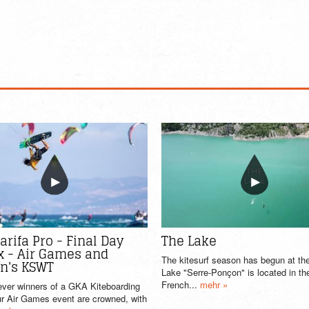
The Lake
arifa Pro - Final Day
x - Air Games and
The kitesurf season has begun at the
's KSWT
Lake "Serre-Ponçon" is located in th
French...
mehr »
 ever winners of a GKA Kiteboarding
r Air Games event are crowned, with