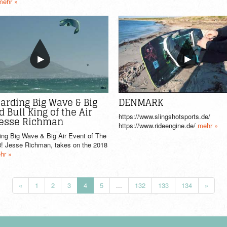
mehr »
arding Big Wave & Big
DENMARK
d Bull King of the Air
https://www.slingshotsports.de/
Jesse Richman
https://www.rideengine.de/
mehr »
ing Big Wave & Big Air Event of The
8! Jesse Richman, takes on the 2018
hr »
«
1
2
3
4
5
...
132
133
134
»