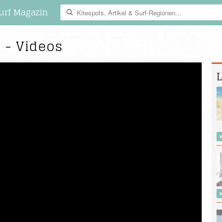
urf Magazin
e - Videos
L
v
v