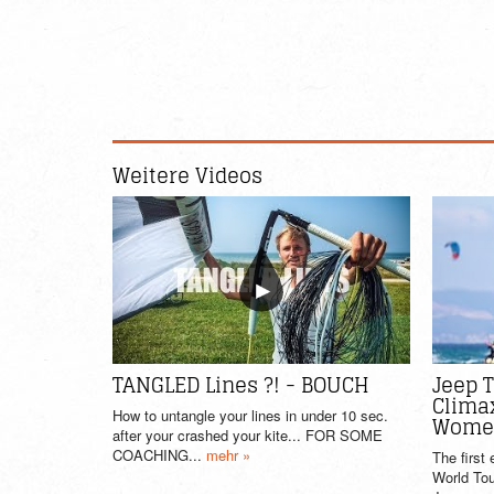
Weitere Videos
TANGLED Lines ?! - BOUCH
Jeep T
Clima
How to untangle your lines in under 10 sec.
Women
after your crashed your kite... FOR SOME
COACHING...
mehr »
The first
World Tou