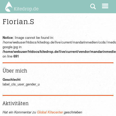
Kitedrop.de
Florian.S
Notice
: Image cannot be found in:
/home/webuser/htdocs/kitedrop.de/live/current/mandarinmedien/ccds//medi
google.jpg in
/home/webuser/htdocs/kitedrop.de/live/current/vendor/mandarinmedi
on line
691
Über mich
Geschlecht
label_cls_user_gender_u
Aktivitäten
Hat ein Kommentar zu
Global Kitecenter
geschrieben