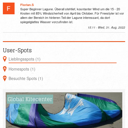
Florian.S
Super Beginner Lagune. Überall stehtief, kosntanter Wind um die 15 - 20
Knoten mit 85% Windsicherheit von April bis Oktober. Für Freestyler ist vor
allem der Bereich im hinteren Teil der Lagune interessant, da dort
spiegelglattes Wasser vorzufinden ist.
15:11 - Wed, 31. Aug, 2022
User-Spots
Lieblingsspots (1)
Homespots (1)
Besuchte Spots (1)
Global Kitecenter