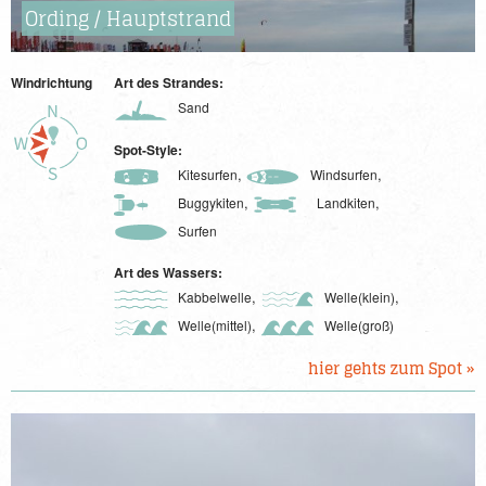
Ording / Hauptstrand
Windrichtung
Art des Strandes:
Sand
Spot-Style:
,
,
Kitesurfen
Windsurfen
,
,
Buggykiten
Landkiten
Surfen
Art des Wassers:
,
,
Kabbelwelle
Welle(klein)
,
Welle(mittel)
Welle(groß)
hier gehts zum Spot »