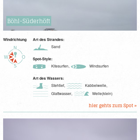
Böhl-Süderhöft
Windrichtung
Art des Strandes:
Sand
Spot-Style:
,
Kitesurfen
Windsurfen
Art des Wassers:
,
,
Stehtief
Kabbelwelle
,
Glattwasser
Welle(klein)
hier gehts zum Spot »