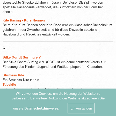
abgesteckte Strecke abfahren müssen. Bei dieser Disziplin werden
spezielle Raceboards verwendet, die Surfbrettern von der Form her
ähneln.
Kite Racing - Kurs Rennen
Beim Kite-Kurs Rennen oder Kite Race wird ein klassischer Dreieckskurs
gefahren. In der Zwischenzeit sind für diese Diszeplin spezielle
Raceboard und Racekites entwickelt worden.
S
Silke Gorldt Surfing e.V
Der Silke Gorldt Surfing e.V. (SGS) ist ein gemeinnütziger Verein zur
Förderung des Kinder-, Jugend- und Wettkampfsport im Kitesurfen.
Strutless Kite
Ein Strutless-Kite ist ein
Tubekite
, der vollkommen ohne Quertubes (Struts) auskommt.
Wir verwenden Cookies, um die Nutzung der Website zu
Surfspots
verbessern. Bei weiterer Nutzung der Website akzeptieren Sie
Surfspots oder auch Surfreviere oder Kitespots werden die wassernahen
Gebiete, Strände oder Ufer bezeichnet, an denen es möglich ist Surfen zu
unsere
Datenschutzhinweise.
Einverstanden
gehen.