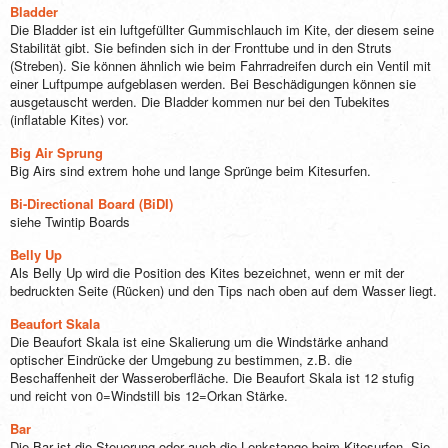
Bladder
Die Bladder ist ein luftgefüllter Gummischlauch im Kite, der diesem seine
Stabilität gibt. Sie befinden sich in der Fronttube und in den Struts
(Streben). Sie können ähnlich wie beim Fahrradreifen durch ein Ventil mit
einer Luftpumpe aufgeblasen werden. Bei Beschädigungen können sie
ausgetauscht werden. Die Bladder kommen nur bei den Tubekites
(inflatable Kites) vor.
Big Air Sprung
Big Airs sind extrem hohe und lange Sprünge beim Kitesurfen.
Bi-Directional Board (BiDI)
siehe Twintip Boards
Belly Up
Als Belly Up wird die Position des Kites bezeichnet, wenn er mit der
bedruckten Seite (Rücken) und den Tips nach oben auf dem Wasser liegt.
Beaufort Skala
Die Beaufort Skala ist eine Skalierung um die Windstärke anhand
optischer Eindrücke der Umgebung zu bestimmen, z.B. die
Beschaffenheit der Wasseroberfläche. Die Beaufort Skala ist 12 stufig
und reicht von 0=Windstill bis 12=Orkan Stärke.
Bar
Die Bar ist die Steuerung oder auch die Lenkstange beim Kitesurfen. Sie