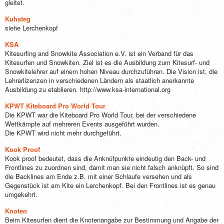
gleitet.
Kuhsteg
siehe Lerchenkopf
KSA
Kitesurfing and Snowkite Association e.V. ist ein Verband für das
Kitesurfen und Snowkiten. Ziel ist es die Ausbildung zum Kitesurf- und
Snowkitelehrer auf einem hohen Niveau durchzuführen. Die Vision ist, die
Lehrerlizenzen in verschiedenen Ländern als staatlich anerkannte
Ausbildung zu etablieren. http://www.ksa-international.org
KPWT Kiteboard Pro World Tour
Die KPWT war die Kiteboard Pro World Tour, bei der verschiedene
Wettkämpfe auf mehreren Events ausgeführt wurden.
Die KPWT wird nicht mehr durchgeführt.
Kook Proof
Kook proof bedeutet, dass die Anknüfpunkte eindeutig den Back- und
Frontlines zu zuordnen sind, damit man sie nicht falsch anknüpft. So sind
die Backlines am Ende z.B. mit einer Schlaufe versehen und als
Gegenstück ist am Kite ein Lerchenkopf. Bei den Frontlines ist es genau
umgekehrt.
Knoten
Beim Kitesurfen dient die Knotenangabe zur Bestimmung und Angabe der