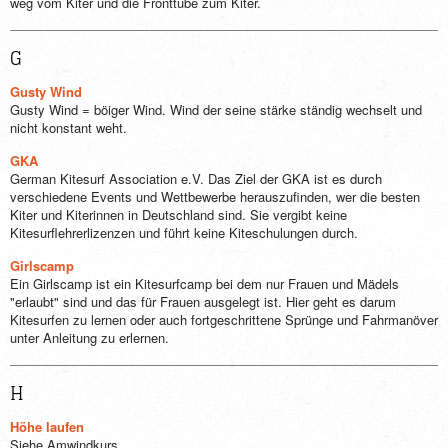
weg vom Kiter und die Fronttube zum Kiter.
G
Gusty Wind
Gusty Wind = böiger Wind. Wind der seine stärke ständig wechselt und
nicht konstant weht.
GKA
German Kitesurf Association e.V. Das Ziel der GKA ist es durch
verschiedene Events und Wettbewerbe herauszufinden, wer die besten
Kiter und Kiterinnen in Deutschland sind. Sie vergibt keine
Kitesurflehrerlizenzen und führt keine Kiteschulungen durch.
Girlscamp
Ein Girlscamp ist ein Kitesurfcamp bei dem nur Frauen und Mädels
"erlaubt" sind und das für Frauen ausgelegt ist. Hier geht es darum
Kitesurfen zu lernen oder auch fortgeschrittene Sprünge und Fahrmanöver
unter Anleitung zu erlernen.
H
Höhe laufen
Siehe Amwindkurs