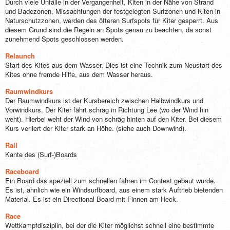
Durch viele Unfälle in der Vergangenheit, Kiten in der Nähe von Strand
und Badezonen, Missachtungen der festgelegten Surfzonen und Kiten in
Naturschutzzonen, werden des öfteren Surfspots für Kiter gesperrt. Aus
diesem Grund sind die Regeln an Spots genau zu beachten, da sonst
zunehmend Spots geschlossen werden.
Relaunch
Start des Kites aus dem Wasser. Dies ist eine Technik zum Neustart des
Kites ohne fremde Hilfe, aus dem Wasser heraus.
Raumwindkurs
Der Raumwindkurs ist der Kursbereich zwischen Halbwindkurs und
Vorwindkurs. Der Kiter fährt schräg in Richtung Lee (wo der Wind hin
weht). Hierbei weht der Wind von schräg hinten auf den Kiter. Bei diesem
Kurs verliert der Kiter stark an Höhe. (siehe auch Downwind).
Rail
Kante des (Surf-)Boards
Raceboard
Ein Board das speziell zum schnellen fahren im Contest gebaut wurde.
Es ist, ähnlich wie ein Windsurfboard, aus einem stark Auftrieb bietenden
Material. Es ist ein Directional Board mit Finnen am Heck.
Race
Wettkampfdisziplin, bei der die Kiter möglichst schnell eine bestimmte