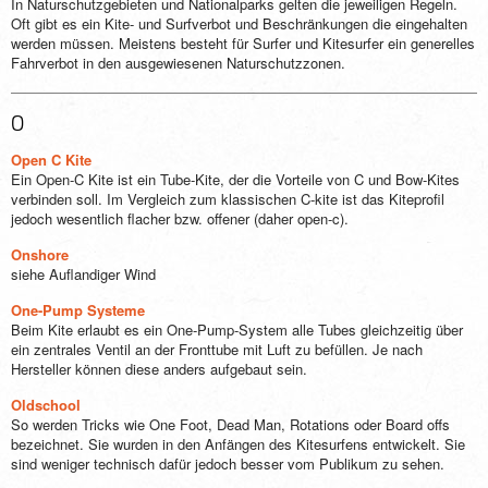
In Naturschutzgebieten und Nationalparks gelten die jeweiligen Regeln.
Oft gibt es ein Kite- und Surfverbot und Beschränkungen die eingehalten
werden müssen. Meistens besteht für Surfer und Kitesurfer ein generelles
Fahrverbot in den ausgewiesenen Naturschutzzonen.
O
Open C Kite
Ein Open-C Kite ist ein Tube-Kite, der die Vorteile von C und Bow-Kites
verbinden soll. Im Vergleich zum klassischen C-kite ist das Kiteprofil
jedoch wesentlich flacher bzw. offener (daher open-c).
Onshore
siehe Auflandiger Wind
One-Pump Systeme
Beim Kite erlaubt es ein One-Pump-System alle Tubes gleichzeitig über
ein zentrales Ventil an der Fronttube mit Luft zu befüllen. Je nach
Hersteller können diese anders aufgebaut sein.
Oldschool
So werden Tricks wie One Foot, Dead Man, Rotations oder Board offs
bezeichnet. Sie wurden in den Anfängen des Kitesurfens entwickelt. Sie
sind weniger technisch dafür jedoch besser vom Publikum zu sehen.