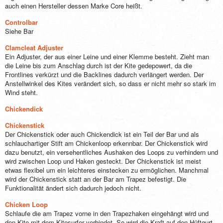
auch einen Hersteller dessen Marke Core heißt.
Controlbar
Siehe Bar
Clamcleat Adjuster
Ein Adjuster, der aus einer Leine und einer Klemme besteht. Zieht man
die Leine bis zum Anschlag durch ist der Kite gedepowert, da die
Frontlines verkürzt und die Backlines dadurch verlängert werden. Der
Anstellwinkel des Kites verändert sich, so dass er nicht mehr so stark im
Wind steht.
Chickendick
Chickenstick
Der Chickenstick oder auch Chickendick ist ein Teil der Bar und als
schlauchartiger Stift am Chickenloop erkennbar. Der Chickenstick wird
dazu benutzt, ein versehentliches Aushaken des Loops zu verhindern und
wird zwischen Loop und Haken gesteckt. Der Chickenstick ist meist
etwas flexibel um ein leichteres einstecken zu ermöglichen. Manchmal
wird der Chickenstick statt an der Bar am Trapez befestigt. Die
Funktionalität ändert sich dadurch jedoch nicht.
Chicken Loop
Schlaufe die am Trapez vorne in den Trapezhaken eingehängt wird und
den Kite mit dem Kitesurfer verbindet. So wird die Kraft auf den Hüftgurt