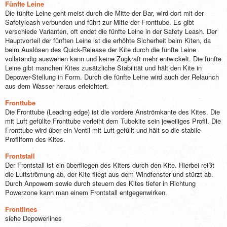
Fünfte Leine
Die fünfte Leine geht meist durch die Mitte der Bar, wird dort mit der
Safetyleash verbunden und führt zur Mitte der Fronttube. Es gibt
verschiede Varianten, oft endet die fünfte Leine in der Safety Leash. Der
Hauptvorteil der fünften Leine ist die erhöhte Sicherheit beim Kiten, da
beim Auslösen des Quick-Release der Kite durch die fünfte Leine
vollständig auswehen kann und keine Zugkraft mehr entwickelt. Die fünfte
Leine gibt manchen Kites zusätzliche Stabilität und hält den Kite in
Depower-Stellung in Form. Durch die fünfte Leine wird auch der Relaunch
aus dem Wasser heraus erleichtert.
Fronttube
Die Fronttube (Leading edge) ist die vordere Anströmkante des Kites. Die
mit Luft gefüllte Fronttube verleiht dem Tubekite sein jeweiliges Profil. Die
Fronttube wird über ein Ventil mit Luft gefüllt und hält so die stabile
Profilform des Kites.
Frontstall
Der Frontstall ist ein überfliegen des Kiters durch den Kite. Hierbei reißt
die Luftströmung ab, der Kite fliegt aus dem Windfenster und stürzt ab.
Durch Anpowern sowie durch steuern des Kites tiefer in Richtung
Powerzone kann man einem Frontstall entgegenwirken.
Frontlines
siehe Depowerlines