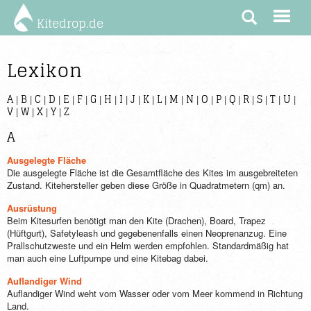
Kitedrop.de
Lexikon
A
B
C
D
E
F
G
H
I
J
K
L
M
N
O
P
Q
R
S
T
U
|
|
|
|
|
|
|
|
|
|
|
|
|
|
|
|
|
|
|
|
|
V
W
X
Y
Z
|
|
|
|
A
Ausgelegte Fläche
Die ausgelegte Fläche ist die Gesamtfläche des Kites im ausgebreiteten
Zustand. Kitehersteller geben diese Größe in Quadratmetern (qm) an.
Ausrüstung
Beim Kitesurfen benötigt man den Kite (Drachen), Board, Trapez
(Hüftgurt), Safetyleash und gegebenenfalls einen Neoprenanzug. Eine
Prallschutzweste und ein Helm werden empfohlen. Standardmäßig hat
man auch eine Luftpumpe und eine Kitebag dabei.
Auflandiger Wind
Auflandiger Wind weht vom Wasser oder vom Meer kommend in Richtung
Land.