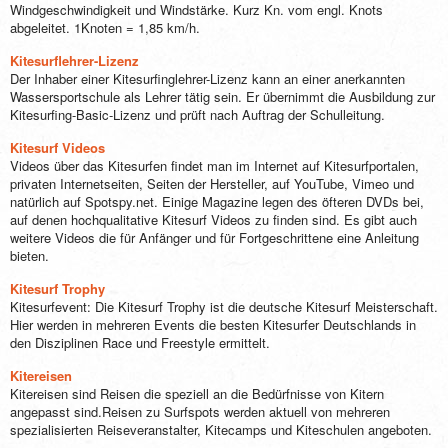
Windgeschwindigkeit und Windstärke. Kurz Kn. vom engl. Knots
abgeleitet. 1Knoten = 1,85 km/h.
Kitesurflehrer-Lizenz
Der Inhaber einer Kitesurfinglehrer-Lizenz kann an einer anerkannten
Wassersportschule als Lehrer tätig sein. Er übernimmt die Ausbildung zur
Kitesurfing-Basic-Lizenz und prüft nach Auftrag der Schulleitung.
Kitesurf Videos
Videos über das Kitesurfen findet man im Internet auf Kitesurfportalen,
privaten Internetseiten, Seiten der Hersteller, auf YouTube, Vimeo und
natürlich auf Spotspy.net. Einige Magazine legen des öfteren DVDs bei,
auf denen hochqualitative Kitesurf Videos zu finden sind. Es gibt auch
weitere Videos die für Anfänger und für Fortgeschrittene eine Anleitung
bieten.
Kitesurf Trophy
Kitesurfevent: Die Kitesurf Trophy ist die deutsche Kitesurf Meisterschaft.
Hier werden in mehreren Events die besten Kitesurfer Deutschlands in
den Disziplinen Race und Freestyle ermittelt.
Kitereisen
Kitereisen sind Reisen die speziell an die Bedürfnisse von Kitern
angepasst sind.Reisen zu Surfspots werden aktuell von mehreren
spezialisierten Reiseveranstalter, Kitecamps und Kiteschulen angeboten.