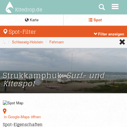
Kitedrop.de
Karte
Spot
Spot-Filter
Filter anzeigen
Deutschland
Schleswig-Holstein
Fehmarn
Strukkamphuk:
Surf- und
Kitespot
in Google-Maps öffnen
Spot-Eigenschaften