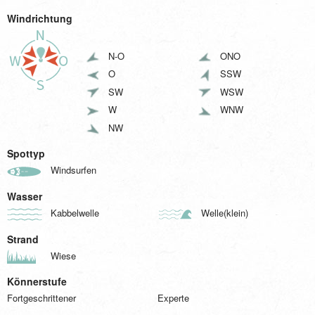
Windrichtung
N-O
ONO
O
SSW
SW
WSW
W
WNW
NW
Spottyp
Windsurfen
Wasser
Kabbelwelle
Welle(klein)
Strand
Wiese
Könnerstufe
Fortgeschrittener
Experte