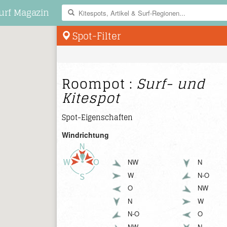
urf Magazin
Spot-Filter
Roompot :
Surf- und
Kitespot
Spot-Eigenschaften
Windrichtung
NW
N
W
N-O
O
NW
N
W
N-O
O
NW
N