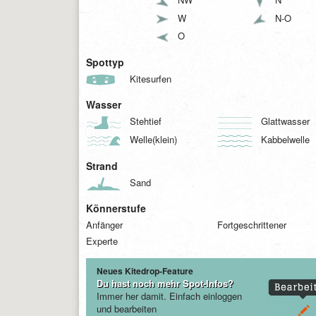
W
N-O
O
Spottyp
Kitesurfen
Wasser
Stehtief
Glattwasser
Welle(klein)
Kabbelwelle
Strand
Sand
Könnerstufe
Anfänger
Fortgeschrittener
Experte
Neues Kitedrop-Feature
Du hast noch mehr Spot-Infos?
Immer her damit. Einfach einloggen
und bearbeiten