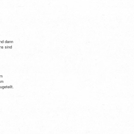
nd dann
ns sind
um
am
geteilt.