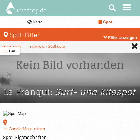
Kitedrop.de
Karte
Spot
Spot-Filter
Filter anzeigen
Frankreich
Frankreich Südküste
Läd...
La Franqui:
Surf- und Kitespot
in Google-Maps öffnen
Spot-Eigenschaften