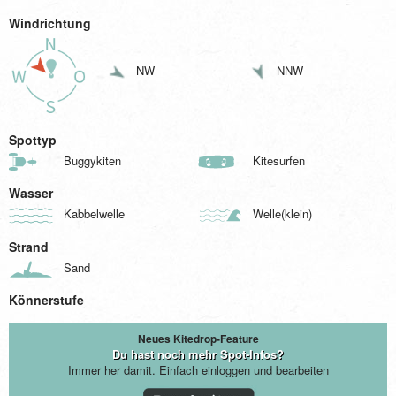
Windrichtung
NW
NNW
Spottyp
Buggykiten
Kitesurfen
Wasser
Kabbelwelle
Welle(klein)
Strand
Sand
Könnerstufe
Neues Kitedrop-Feature
Du hast noch mehr Spot-Infos?
Immer her damit. Einfach einloggen und bearbeiten