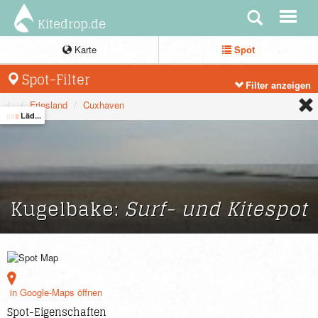
Kitedrop.de
Karte
Spot
Spot-Filter
Filter anzeigen
Niedersachsen
Friesland
Cuxhaven
Läd...
Kugelbake:
Surf- und Kitespot
in Google-Maps öffnen
Spot-Eigenschaften