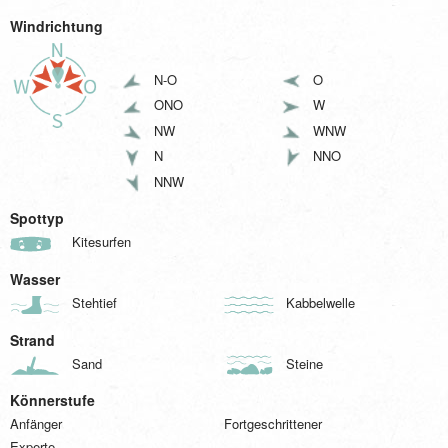
Windrichtung
N-O
O
ONO
W
NW
WNW
N
NNO
NNW
Spottyp
Kitesurfen
Wasser
Stehtief
Kabbelwelle
Strand
Sand
Steine
Könnerstufe
Anfänger
Fortgeschrittener
Experte