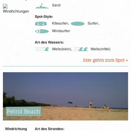
Sand
Spot-Style:
,
,
Kitesurfen
Surfen
Windsurfen
Art des Wassers:
,
Welle(klein)
Welle(mittel)
hier gehts zum Spot »
Petrol Beach
Windrichtung
Art des Strandes: