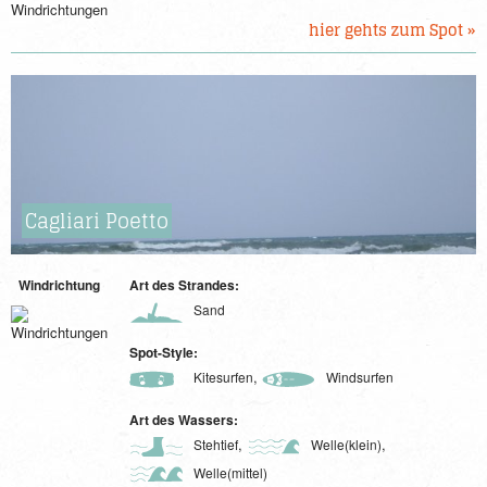
hier gehts zum Spot »
Cagliari Poetto
Windrichtung
Art des Strandes:
Sand
Spot-Style:
,
Kitesurfen
Windsurfen
Art des Wassers:
,
,
Stehtief
Welle(klein)
Welle(mittel)