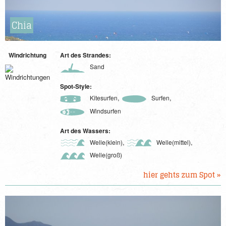
Chia
Windrichtung
Art des Strandes:
Sand
Spot-Style:
,
,
Kitesurfen
Surfen
Windsurfen
Art des Wassers:
,
,
Welle(klein)
Welle(mittel)
Welle(groß)
hier gehts zum Spot »